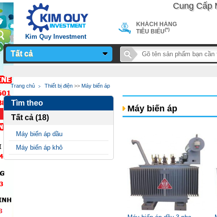
Cung Cấp Máy 
KHÁCH HÀNG
(*)
TIÊU BIỂU
Kim Quy Investment
Tất cả
Notice
: Undefined
Trang chủ
Thiết bị điện
>>
Máy biến áp
variable: page_title in
Tìm theo
/home/sieuthimay/domains/sieuthimaycongnghiep.vn/public_
Máy biến áp
Tất cả (18)
on line
24
Máy biến áp dầu
Máy biến áp khô