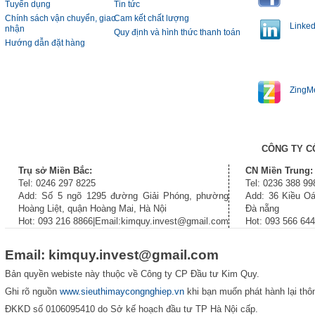
Tuyển dụng
Tin tức
Chính sách vận chuyển, giao
Cam kết chất lượng
Linked
nhận
Quy định và hình thức thanh toán
Hướng dẫn đặt hàng
ZingM
CÔNG TY C
Trụ sở Miền Bắc:
CN Miền Trung:
Tel: 0246 297 8225
Tel: 0236 388 99
Add: Số 5 ngõ 1295 đường Giải Phóng, phường
Add: 36 Kiều Oá
Hoàng Liệt, quận Hoàng Mai, Hà Nội
Đà nẵng
Hot: 093 216 8866|Email:kimquy.invest@gmail.com
Hot: 093 566 64
Email: kimquy.invest@gmail.com
Bản quyền webiste này thuộc về Công ty CP Đầu tư Kim Quy.
Ghi rõ nguồn
www.sieuthimaycongnghiep.vn
khi bạn muốn phát hành lại thôn
ĐKKD số 0106095410 do Sở kế hoạch đầu tư TP Hà Nội cấp.