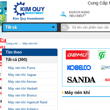
Cung Cấp Máy 
KHÁCH HÀNG
(*)
TIÊU BIỂU
Kim Quy Investment
Tất cả
Notice
: Undefined
Trang chủ
Máy nén khí
variable: page_title in
Tìm theo
/home/sieuthimay/domains/sieuthimaycongnghiep.vn/public_
Tất cả (360)
on line
24
Máy nén khí Puma
Máy nén khí Jaguar
Máy nén khí Airman
Máy nén khí Hanbell
Máy nén khí
Máy nén khí Bronco
Máy nén khí Ingersoll Rand
Máy nén khí Kobelco