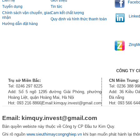
Liên hệ
Giới thiệu
Faceb
Tuyển dụng
Tin tức
Chính sách vận chuyển, giao
Cam kết chất lượng
Linked
nhận
Quy định và hình thức thanh toán
Hướng dẫn đặt hàng
ZingM
CÔNG TY C
Trụ sở Miền Bắc:
CN Miền Trung:
Tel: 0246 297 8225
Tel: 0236 388 99
Add: Số 5 ngõ 1295 đường Giải Phóng, phường
Add: 36 Kiều Oá
Hoàng Liệt, quận Hoàng Mai, Hà Nội
Đà nẵng
Hot: 093 216 8866|Email:kimquy.invest@gmail.com
Hot: 093 566 64
Email: kimquy.invest@gmail.com
Bản quyền webiste này thuộc về Công ty CP Đầu tư Kim Quy.
Ghi rõ nguồn
www.sieuthimaycongnghiep.vn
khi bạn muốn phát hành lại thôn