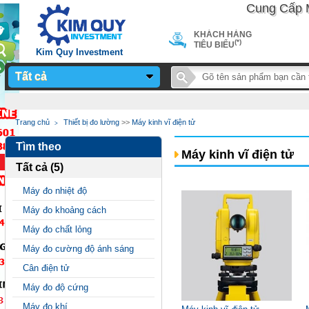
Cung Cấp Máy 
KHÁCH HÀNG
(*)
TIÊU BIỂU
Kim Quy Investment
Tất cả
Notice
: Undefined
Trang chủ
Thiết bị đo lường
>>
Máy kinh vĩ điện tử
variable: page_title in
Tìm theo
/home/sieuthimay/domains/sieuthimaycongnghiep.vn/public_
Máy kinh vĩ điện tử
Tất cả (5)
on line
24
Máy đo nhiệt độ
Máy đo khoảng cách
Máy đo chất lỏng
Máy đo cường độ ánh sáng
Cân điện tử
Máy đo độ cứng
Máy đo khí