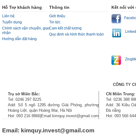
Hỗ Trợ khách hàng
Thông tin
Kết nối với
Liên hệ
Giới thiệu
Faceb
Tuyển dụng
Tin tức
Chính sách vận chuyển, giao
Cam kết chất lượng
Linked
nhận
Quy định và hình thức thanh toán
Hướng dẫn đặt hàng
ZingM
CÔNG TY C
Trụ sở Miền Bắc:
CN Miền Trung:
Tel: 0246 297 8225
Tel: 0236 388 99
Add: Số 5 ngõ 1295 đường Giải Phóng, phường
Add: 36 Kiều Oá
Hoàng Liệt, quận Hoàng Mai, Hà Nội
Đà nẵng
Hot: 093 216 8866|Email:kimquy.invest@gmail.com
Hot: 093 566 64
Email: kimquy.invest@gmail.com