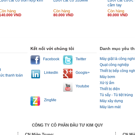
Lưỡi cắt cỏ tròn hợp kim
Lưỡi cắt cỏ 355MM
Lưỡi cắt cước 
cầm tay
Còn hàng
Còn hàng
Còn hàng
140.000 VND
80.000 VND
80.000 VND
Kết nối với chúng tôi
Danh mục yêu th
Máy giặt là công ngh
Facebook
Twitter
Quạt công nghiệp
g
Thiết bị bếp công ng
LinkedIn
Google+
hức thanh toán
Máy bơm
Xử lý ẩm
Youtube
Thiết bị điện
Tủ sấy - Tủ tiệt trùng
ZingMe
Máy xây dựng
Máy làm mát
CÔNG TY CỔ PHẦN ĐẦU TƯ KIM QUY
CN Miền Trung:
CN Mi