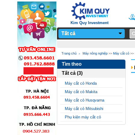
Kim Quy Investment
Tất cả
Notice
: Undefined
Trang chủ
Máy nông nghiệp
>>
Máy cắt cỏ
>>
variable: page_title in
Tìm theo
/home/sieuthimay/domains/sieuthi
Tất cả (3)
on line
24
Máy cắt cỏ Honda
Máy cắt cỏ Makita
Máy cắt cỏ Husqvarna
Máy cắt cỏ Mitsubishi
Phụ kiện máy cắt cỏ