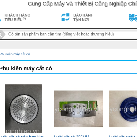
Cung Cấp Máy Và Thiết Bị Công Nghiệp Chí
KHÁCH HÀNG
BẢO HÀNH
(*)
TIÊU BIỂU
TẬN NƠI
Phụ kiện máy cắt cỏ
maycongnghiep.vn/public_html/template_cache/product_list.e4b
Phụ kiện máy cắt cỏ