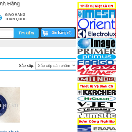
nh Hãng
GIAO HÀNG
TOÀN QUỐC
Giỏ hàng (
0
)
Tìm kiếm
5e579f96e2fef2b38c36c1be17cc8.php
Sắp xếp: