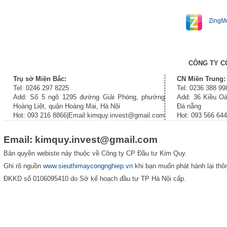
ZingM
CÔNG TY C
Trụ sở Miền Bắc:
CN Miền Trung:
Tel: 0246 297 8225
Tel: 0236 388 99
Add: Số 5 ngõ 1295 đường Giải Phóng, phường
Add: 36 Kiều Oá
Hoàng Liệt, quận Hoàng Mai, Hà Nội
Đà nẵng
Hot: 093 216 8866|Email:kimquy.invest@gmail.com
Hot: 093 566 64
Email: kimquy.invest@gmail.com
Bản quyền webiste này thuộc về Công ty CP Đầu tư Kim Quy.
Ghi rõ nguồn
www.sieuthimaycongnghiep.vn
khi bạn muốn phát hành lại thôn
ĐKKD số 0106095410 do Sở kế hoạch đầu tư TP Hà Nội cấp.