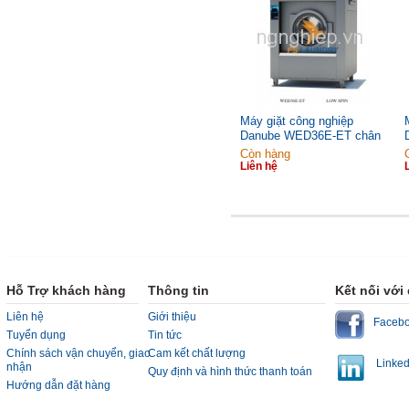
Máy giặt công nghiệp
Danube WED36E-ET chân
cứng 39kg
Còn hàng
Liên hệ
Hỗ Trợ khách hàng
Thông tin
Kết nối với
Liên hệ
Giới thiệu
Faceb
Tuyển dụng
Tin tức
Chính sách vận chuyển, giao
Cam kết chất lượng
Linked
nhận
Quy định và hình thức thanh toán
Hướng dẫn đặt hàng