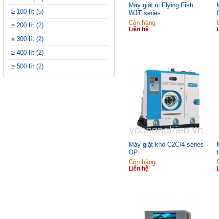
Máy giặt ủi Flying Fish
≥ 100 lít (5)
WJT series
Còn hàng
≥ 200 lít (2)
Liên hệ
≥ 300 lít (2)
≥ 400 lít (2)
≥ 500 lít (2)
Máy giặt khô C2CI4 series
OP
Còn hàng
Liên hệ