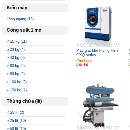
Kiểu máy
Lồng ngang (16)
Công suất 1 mẻ
< 20 kg (11)
≥ 20 kg (4)
Máy giặt khô Flying Fish
GXQ series
≥ 40 kg (3)
Còn hàng
Liên hệ
≥ 60 kg (2)
≥ 80 kg (2)
≥ 100 kg (2)
≥ 150 kg (2)
Thùng chứa (lit)
< 25 lít (2)
≥ 25 lít (10)
≥ 50 lít (10)