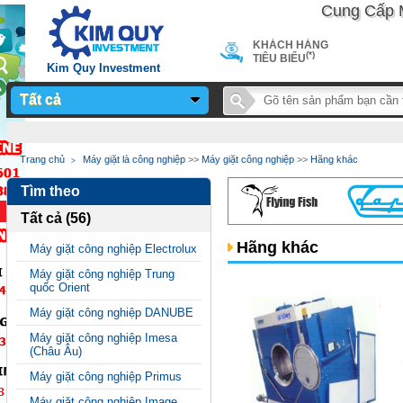
Cung Cấp Máy 
KHÁCH HÀNG
(*)
TIÊU BIỂU
Kim Quy Investment
Tất cả
Notice
: Undefined
Trang chủ
Máy giặt là công nghiệp
>>
Máy giặt công nghiệp
>>
Hãng khác
variable: page_title in
Tìm theo
/home/sieuthimay/domains/sieuthimaycongnghiep.vn/public_
Tất cả (56)
on line
24
Hãng khác
Máy giặt công nghiệp Electrolux
Máy giặt công nghiệp Trung
quốc Orient
Máy giặt công nghiệp DANUBE
Máy giặt công nghiệp Imesa
(Châu Âu)
Máy giặt công nghiệp Primus
Máy giặt công nghiệp Image