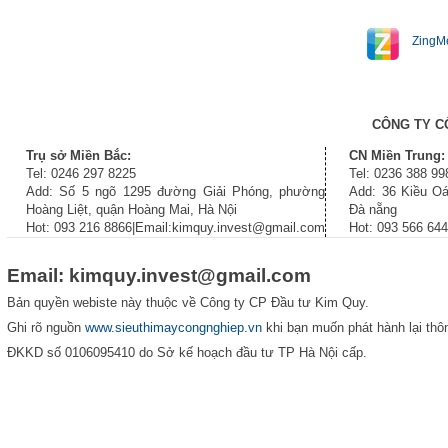
ZingM
CÔNG TY C
Trụ sở Miền Bắc:
CN Miền Trung:
Tel: 0246 297 8225
Tel: 0236 388 99
Add: Số 5 ngõ 1295 đường Giải Phóng, phường
Add: 36 Kiều Oá
Hoàng Liệt, quận Hoàng Mai, Hà Nội
Đà nẵng
Hot: 093 216 8866|Email:kimquy.invest@gmail.com
Hot: 093 566 64
Email: kimquy.invest@gmail.com
Bản quyền webiste này thuộc về Công ty CP Đầu tư Kim Quy.
Ghi rõ nguồn
www.sieuthimaycongnghiep.vn
khi bạn muốn phát hành lại thôn
ĐKKD số 0106095410 do Sở kế hoạch đầu tư TP Hà Nội cấp.