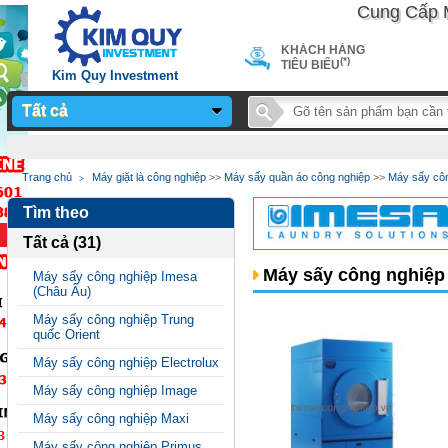
Cung Cấp Máy 
KHÁCH HÀNG
(*)
TIÊU BIỂU
Kim Quy Investment
Tất cả
Notice
: Undefined
Trang chủ
Máy giặt là công nghiệp
>>
Máy sấy quần áo công nghiệp
>>
Máy sấy côn
variable: page_title in
Tìm theo
/home/sieuthimay/domains/sieuthimaycongnghiep.vn/public_
Tất cả (31)
on line
24
Máy sấy công nghiệp
Máy sấy công nghiệp Imesa
(Châu Âu)
Máy sấy công nghiệp Trung
quốc Orient
Máy sấy công nghiệp Electrolux
Máy sấy công nghiệp Image
Máy sấy công nghiệp Maxi
Máy sấy công nghiệp Primus