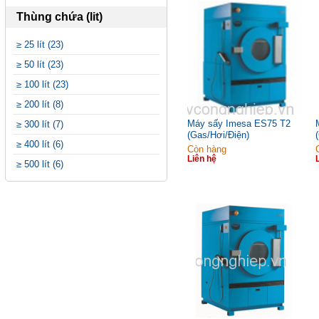
Thùng chứa (lit)
≥ 25 lít (23)
≥ 50 lít (23)
≥ 100 lít (23)
≥ 200 lít (8)
Máy sấy Imesa ES75 T2
≥ 300 lít (7)
(Gas/Hơi/Điện)
≥ 400 lít (6)
Còn hàng
Liên hệ
≥ 500 lít (6)