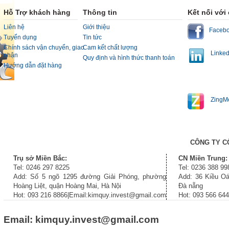
Hỗ Trợ khách hàng
Thông tin
Kết nối với
Liên hệ
Giới thiệu
Faceb
Tuyển dụng
Tin tức
Chính sách vận chuyển, giao
Cam kết chất lượng
Linked
nhận
Quy định và hình thức thanh toán
Hướng dẫn đặt hàng
ZingM
CÔNG TY C
Trụ sở Miền Bắc:
CN Miền Trung:
Tel: 0246 297 8225
Tel: 0236 388 99
Add: Số 5 ngõ 1295 đường Giải Phóng, phường
Add: 36 Kiều Oá
Hoàng Liệt, quận Hoàng Mai, Hà Nội
Đà nẵng
Hot: 093 216 8866|Email:kimquy.invest@gmail.com
Hot: 093 566 64
Email: kimquy.invest@gmail.com