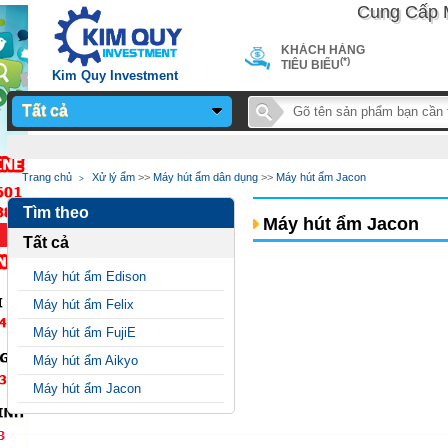
Cung Cấp Máy 
KHÁCH HÀNG
(*)
TIÊU BIỂU
Kim Quy Investment
Tất cả
Notice
: Undefined
Trang chủ
Xử lý ẩm
>>
Máy hút ẩm dân dụng
>>
Máy hút ẩm Jacon
variable: page_title in
Tìm theo
/home/sieuthimay/domains/sieuthimaycongnghiep.vn/public_
Máy hút ẩm Jacon
Tất cả
on line
24
Máy hút ẩm Edison
Máy hút ẩm Felix
Máy hút ẩm FujiE
Máy hút ẩm Aikyo
Máy hút ẩm Jacon