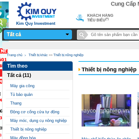
Cung Cấp Máy 
KHÁCH HÀNG
(*)
TIÊU BIỂU
Kim Quy Investment
Tất cả
Notice
: Undefined
Trang chủ
Thiết bị khác
>>
Thiết bị nông nghiệp
variable: page_title in
Tìm theo
/home/sieuthimay/domains/sieuthimaycongnghiep.vn/public_
Thiết bị nông nghiệp
Tất cả (11)
on line
24
Máy gia công
Tủ bảo quản
Thang
Động cơ cổng cửa tự động
Máy móc, dụng cụ nông nghiệp
Thiết bị nông nghiệp
Máy đồng hóa