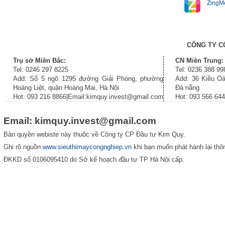
ZingM
CÔNG TY C
Trụ sở Miền Bắc:
CN Miền Trung:
Tel: 0246 297 8225
Tel: 0236 388 99
Add: Số 5 ngõ 1295 đường Giải Phóng, phường
Add: 36 Kiều Oá
Hoàng Liệt, quận Hoàng Mai, Hà Nội
Đà nẵng
Hot: 093 216 8866|Email:kimquy.invest@gmail.com
Hot: 093 566 64
Email: kimquy.invest@gmail.com
Bản quyền webiste này thuộc về Công ty CP Đầu tư Kim Quy.
Ghi rõ nguồn
www.sieuthimaycongnghiep.vn
khi bạn muốn phát hành lại thôn
ĐKKD số 0106095410 do Sở kế hoạch đầu tư TP Hà Nội cấp.