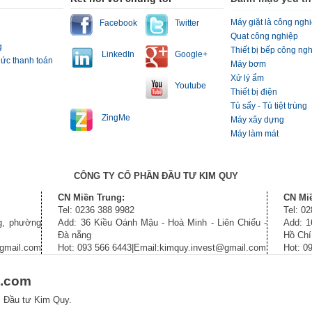
Máy giặt là công ngh
Facebook
Twitter
Quạt công nghiệp
g
Thiết bị bếp công ng
LinkedIn
Google+
hức thanh toán
Máy bơm
Xử lý ẩm
Youtube
Thiết bị điện
Tủ sấy - Tủ tiệt trùng
ZingMe
Máy xây dựng
Máy làm mát
CÔNG TY CỔ PHẦN ĐẦU TƯ KIM QUY
CN Miền Trung:
CN Mi
Tel: 0236 388 9982
Tel: 0
g, phường
Add: 36 Kiều Oánh Mậu - Hoà Minh - Liên Chiểu -
Add: 1
Đà nẵng
Hồ Chí
@gmail.com
Hot: 093 566 6443|Email:kimquy.invest@gmail.com
Hot: 0
l.com
P Đầu tư Kim Quy.