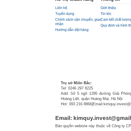
Liên hệ
Giới thiệu
Tuyển dụng
Tin tức
Chính sách vận chuyển, giao
Cam kết chất lượn
nhận
Quy định và hình t
Hướng dẫn đặt hàng
Trụ sở Miền Bắc:
Tel: 0246 297 8225
Add: Số 5 ngõ 1295 đường Giải Phón
Hoàng Liệt, quận Hoàng Mai, Hà Nội
Hot: 093 216 8866|Email:kimquy.invest
Email: kimquy.invest@gmai
Bản quyền webiste này thuộc về Công ty C