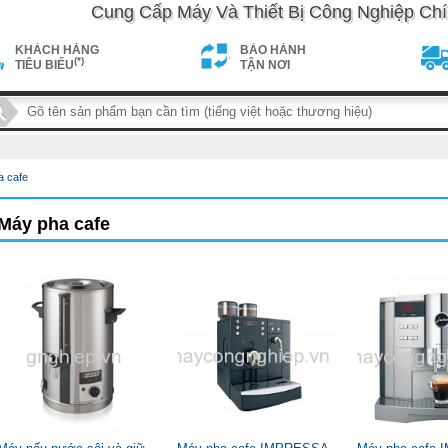
Cung Cấp Máy Và Thiết Bị Công Nghiệp Chí
KHÁCH HÀNG
BẢO HÀNH
(*)
TIÊU BIỂU
TẬN NƠI
a cafe
maycongnghiep.vn/public_html/template_cache/product_list.e4b
Máy pha cafe