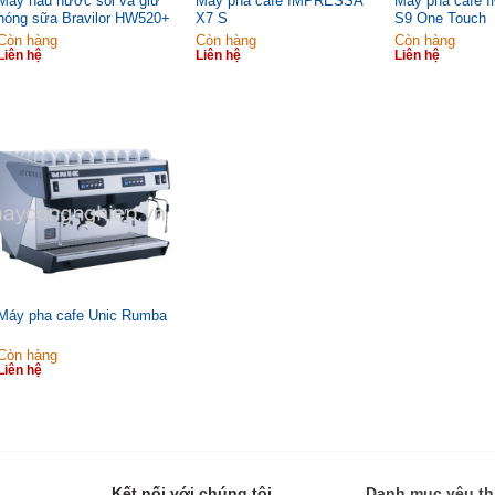
Máy nấu nước sôi và giữ
Máy pha cafe IMPRESSA
Máy pha cafe
nóng sữa Bravilor HW520+
X7 S
S9 One Touch
Còn hàng
Còn hàng
Còn hàng
Liên hệ
Liên hệ
Liên hệ
Máy pha cafe Unic Rumba
Còn hàng
Liên hệ
Kết nối với chúng tôi
Danh mục yêu th