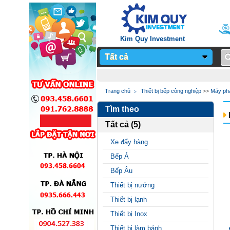
Kim Quy Investment
Tất cả
Notice
: Undefined
Trang chủ
Thiết bị bếp công nghiệp
>>
Máy ph
variable: page_title in
Tìm theo
/home/sieuthimay/domains/sieuthi
Tất cả (5)
on line
24
Xe đẩy hàng
Bếp Á
Bếp Âu
Thiết bị nướng
Thiết bị lạnh
Thiết bị Inox
Thiết bị làm bánh