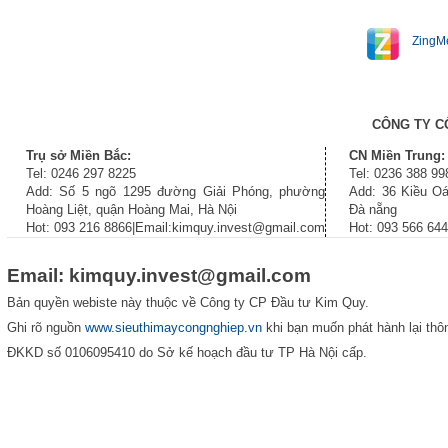
ZingM
CÔNG TY C
Trụ sở Miền Bắc:
CN Miền Trung:
Tel: 0246 297 8225
Tel: 0236 388 99
Add: Số 5 ngõ 1295 đường Giải Phóng, phường
Add: 36 Kiều Oá
Hoàng Liệt, quận Hoàng Mai, Hà Nội
Đà nẵng
Hot: 093 216 8866|Email:kimquy.invest@gmail.com
Hot: 093 566 64
Email: kimquy.invest@gmail.com
Bản quyền webiste này thuộc về Công ty CP Đầu tư Kim Quy.
Ghi rõ nguồn
www.sieuthimaycongnghiep.vn
khi bạn muốn phát hành lại thôn
ĐKKD số 0106095410 do Sở kế hoạch đầu tư TP Hà Nội cấp.