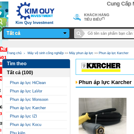
Cung Cấp Máy 
KHÁCH HÀNG
(*)
TIÊU BIỂU
Kim Quy Investment
Tất cả
Notice
: Undefined
Trang chủ
Máy vệ sinh công nghiệp
>>
Máy phun áp lực
>>
Phun áp lực Karcher
variable: page_title in
Tìm theo
/home/sieuthimay/domains/sieuthimaycongnghiep.vn/public_
Tất cả (100)
on line
24
Phun áp lực Karcher
Phun áp lực HiClean
Phun áp lực LaVor
Phun áp lực Monsoon
Phun áp lực Karcher
Phun áp lực IZI
Phun áp lực Kocu
Phụ kiện