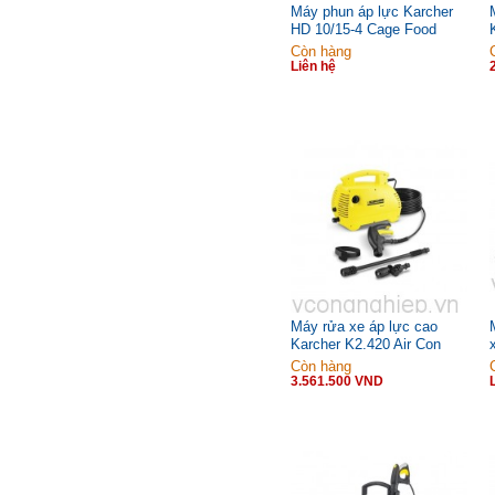
Máy phun áp lực Karcher
HD 10/15-4 Cage Food
Còn hàng
Liên hệ
Máy rửa xe áp lực cao
Karcher K2.420 Air Con
*KAP (1.601-110.0)
Còn hàng
3.561.500 VND