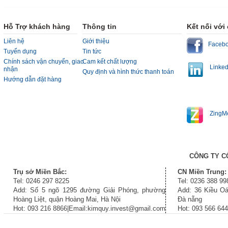
Hỗ Trợ khách hàng
Thông tin
Kết nối với
Liên hệ
Giới thiệu
Faceb
Tuyển dụng
Tin tức
Chính sách vận chuyển, giao
Cam kết chất lượng
Linked
nhận
Quy định và hình thức thanh toán
Hướng dẫn đặt hàng
ZingM
CÔNG TY C
Trụ sở Miền Bắc:
CN Miền Trung:
Tel: 0246 297 8225
Tel: 0236 388 99
Add: Số 5 ngõ 1295 đường Giải Phóng, phường
Add: 36 Kiều Oá
Hoàng Liệt, quận Hoàng Mai, Hà Nội
Đà nẵng
Hot: 093 216 8866|Email:kimquy.invest@gmail.com
Hot: 093 566 64