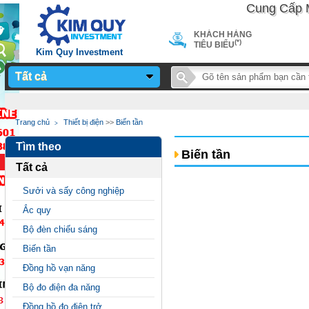
Cung Cấp Máy 
KHÁCH HÀNG
(*)
TIÊU BIỂU
Kim Quy Investment
Tất cả
Notice
: Undefined
Trang chủ
Thiết bị điện
>>
Biến tần
variable: page_title in
Tìm theo
/home/sieuthimay/domains/sieuthimaycongnghiep.vn/public_
Biến tần
Tất cả
on line
24
Sưởi và sấy công nghiệp
Ắc quy
Bộ đèn chiếu sáng
Biến tần
Đồng hồ vạn năng
Bộ đo điện đa năng
Đồng hồ đo điện trở