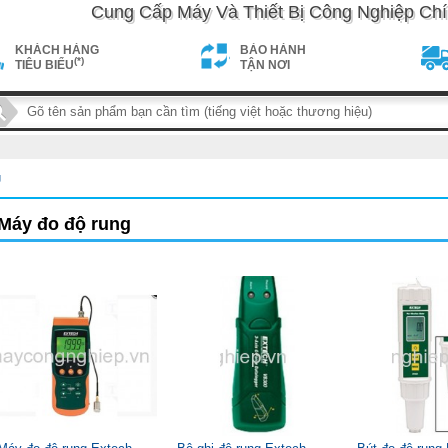
Cung Cấp Máy Và Thiết Bị Công Nghiệp Chí
KHÁCH HÀNG
BẢO HÀNH
(*)
TIÊU BIỂU
TẬN NƠI
g
maycongnghiep.vn/public_html/template_cache/product_list.e4b
Máy đo độ rung