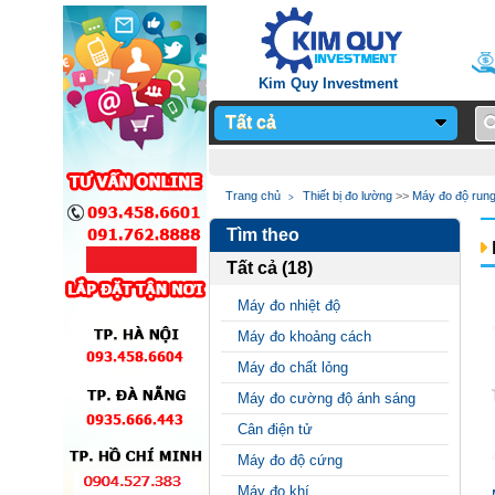
Kim Quy Investment
Tất cả
Notice
: Undefined
Trang chủ
Thiết bị đo lường
>>
Máy đo độ run
variable: page_title in
Tìm theo
/home/sieuthimay/domains/sieuthi
Tất cả (18)
on line
24
Máy đo nhiệt độ
Máy đo khoảng cách
Máy đo chất lỏng
Máy đo cường độ ánh sáng
Cân điện tử
Máy đo độ cứng
Máy đo khí