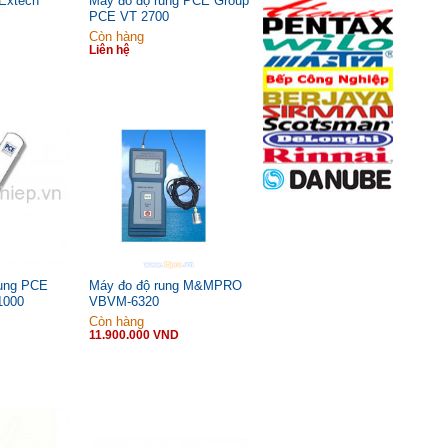
 Extech
Máy đo độ rung PCE Group
PCE VT 2700
Còn hàng
Liên hệ
rung PCE
Máy đo độ rung M&MPRO
1000
VBVM-6320
Còn hàng
11.900.000 VND