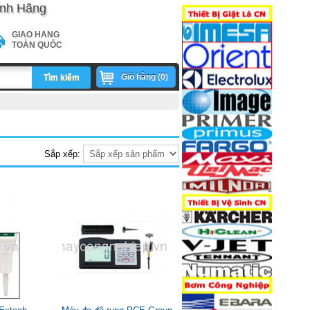
nh Hãng
GIAO HÀNG
TOÀN QUỐC
Giỏ hàng (
0
)
Tìm kiếm
5e579f96e2fef2b38c36c1be17cc8.php
Sắp xếp: