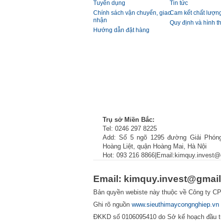
Tuyển dụng
Tin tức
Chính sách vận chuyển, giao
Cam kết chất lượn
nhận
Quy định và hình t
Hướng dẫn đặt hàng
Trụ sở Miền Bắc:
Tel: 0246 297 8225
Add: Số 5 ngõ 1295 đường Giải Phón
Hoàng Liệt, quận Hoàng Mai, Hà Nội
Hot: 093 216 8866|Email:kimquy.invest
Email: kimquy.invest@gmai
Bản quyền webiste này thuộc về Công ty C
Ghi rõ nguồn
www.sieuthimaycongnghiep.vn
ĐKKD số 0106095410 do Sở kế hoạch đầu t