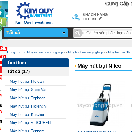
Cung Cấp Máy 
KHÁCH HÀNG
(*)
TIÊU BIỂU
Kim Quy Investment
Tất cả
Notice
: Undefined
Trang chủ
Máy vệ sinh công nghiệp
>>
Máy hút bụi công nghiệp
>>
Máy hút bụi Nilc
variable: page_title in
Tìm theo
/home/sieuthimay/domains/sieuthimaycongnghiep.vn/public_
Máy hút bụi Nilco
Tất cả (17)
on line
24
Máy hút bụi Hiclean
Máy hút bụi Shop-Vac
Máy hút bụi Typhoon
Máy hút bụi Fiorentini
Máy hút bụi Karcher
Máy hút bụi AIRGREEN
Máy hút bụi Tennant