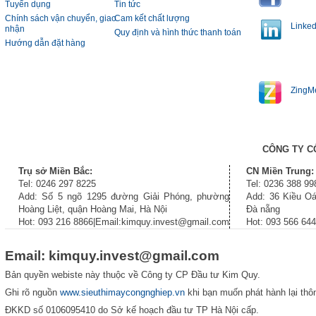
Tuyển dụng
Tin tức
Chính sách vận chuyển, giao
Cam kết chất lượng
Linked
nhận
Quy định và hình thức thanh toán
Hướng dẫn đặt hàng
ZingM
CÔNG TY C
Trụ sở Miền Bắc:
CN Miền Trung:
Tel: 0246 297 8225
Tel: 0236 388 99
Add: Số 5 ngõ 1295 đường Giải Phóng, phường
Add: 36 Kiều Oá
Hoàng Liệt, quận Hoàng Mai, Hà Nội
Đà nẵng
Hot: 093 216 8866|Email:kimquy.invest@gmail.com
Hot: 093 566 64
Email: kimquy.invest@gmail.com
Bản quyền webiste này thuộc về Công ty CP Đầu tư Kim Quy.
Ghi rõ nguồn
www.sieuthimaycongnghiep.vn
khi bạn muốn phát hành lại thôn
ĐKKD số 0106095410 do Sở kế hoạch đầu tư TP Hà Nội cấp.