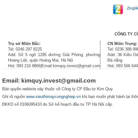
ZingM
CÔNG TY C
Trụ sở Miền Bắc:
CN Miền Trung:
Tel: 0246 297 8225
Tel: 0236 388 99
Add: Số 5 ngõ 1295 đường Giải Phóng, phường
Add: 36 Kiều Oá
Hoàng Liệt, quận Hoàng Mai, Hà Nội
Đà nẵng
Hot: 093 216 8866|Email:kimquy.invest@gmail.com
Hot: 093 566 64
Email: kimquy.invest@gmail.com
Bản quyền webiste này thuộc về Công ty CP Đầu tư Kim Quy.
Ghi rõ nguồn
www.sieuthimaycongnghiep.vn
khi bạn muốn phát hành lại thôn
ĐKKD số 0106095410 do Sở kế hoạch đầu tư TP Hà Nội cấp.