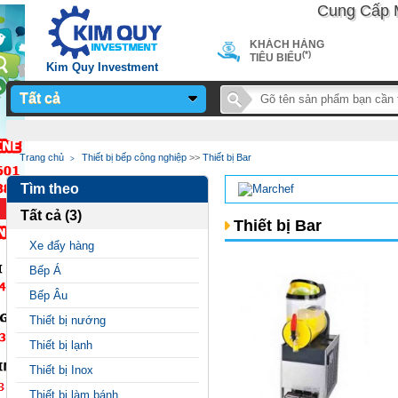
Cung Cấp Máy 
KHÁCH HÀNG
(*)
TIÊU BIỂU
Kim Quy Investment
Tất cả
Notice
: Undefined
Trang chủ
Thiết bị bếp công nghiệp
>>
Thiết bị Bar
variable: page_title in
Tìm theo
/home/sieuthimay/domains/sieuthimaycongnghiep.vn/public_
Tất cả (3)
on line
24
Thiết bị Bar
Xe đẩy hàng
Bếp Á
Bếp Âu
Thiết bị nướng
Thiết bị lạnh
Thiết bị Inox
Thiết bị làm bánh