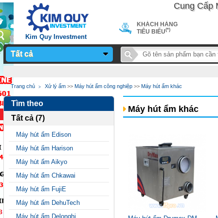
Cung Cấp Máy 
KHÁCH HÀNG
(*)
TIÊU BIỂU
Kim Quy Investment
Tất cả
Notice
: Undefined
Trang chủ
Xử lý ẩm
>>
Máy hút ẩm công nghiệp
>>
Máy hút ẩm khác
variable: page_title in
Tìm theo
/home/sieuthimay/domains/sieuthimaycongnghiep.vn/public_
Máy hút ẩm khác
Tất cả (7)
on line
24
Máy hút ẩm Edison
Máy hút ẩm Harison
Máy hút ẩm Aikyo
Máy hút ẩm Chkawai
Máy hút ẩm FujiE
Máy hút ẩm DehuTech
Máy hút ẩm Delonghi